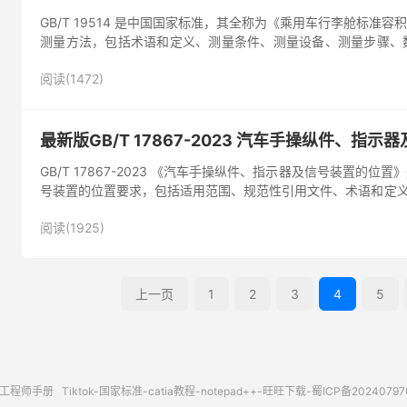
GB/T 19514 是中国国家标准，其全称为《乘用车行李舱标
测量方法，包括术语和定义、测量条件、测量设备、测量步骤、数
驶员座位在内，座...
阅读(1472)
最新版GB/T 17867-2023 汽车手操纵件、指
GB/T 17867-2023 《汽车手操纵件、指示器及信号装置
号装置的位置要求，包括适用范围、规范性引用文件、术语和定义、
轿车、S...
阅读(1925)
上一页
1
2
3
4
5
工程师手册
Tiktok
-
国家标准
-
catia教程
-
notepad++
-
旺旺下载
-
蜀ICP备20240797