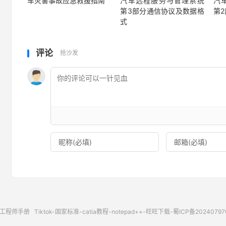
车灾害事故应急救援指南
汽车远程服务与管理系统
汽
第3部分通信协议及数据格
第
式
评论
抢沙发
工程师手册
Tiktok
-
国家标准
-
catia教程
-
notepad++
-
旺旺下载
-
蜀ICP备20240797